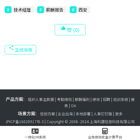
技术经理
薪酬报告
西安
赞
(0)
生成海报
产品方案
：
组织人事主数据
|
考勤排班
|
薪酬福利
|
绩效
|
招聘
| 培训系统 |
报
表
| OA
场景方案
：
信创方案
|
企业出海
|
本地部署
|
人事钉钉版
|
更多
沪ICP备16020917号-3
| Copyright © 2008- 2024 上海利唐信息科技有限公司
网站地图
一体化HR系统
业务绩效奖金计算平台