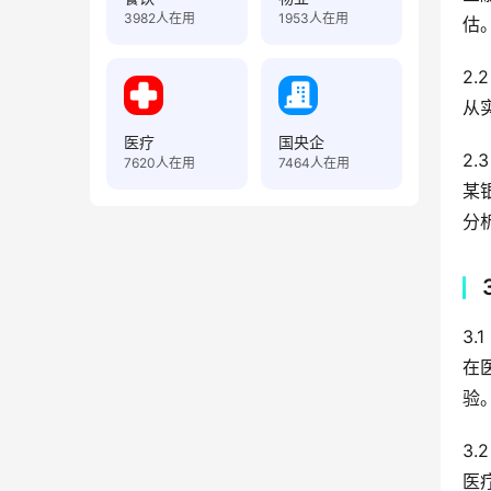
3982
人在用
1953
人在用
估
2.
从
医疗
国央企
2.
7620
人在用
7464
人在用
某
分
3.
在
验
3.
医