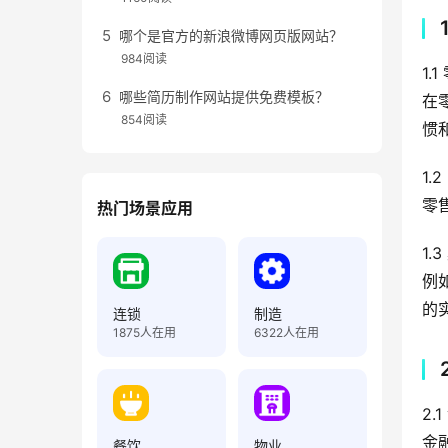
哪个是官方的新浪微博网页版网站？
984阅读
1.
哪些简历制作网站提供免费模板？
在
854阅读
惯
1.
零
热门场景应用
1.
例
的
连锁
制造
1875
人在用
6322
人在用
2.
金
餐饮
物业