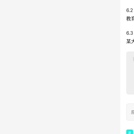
6.
教
6.
某
原