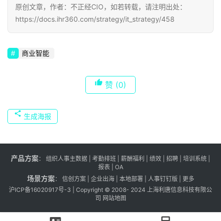
原创文章，作者：不正经CIO，如若转载，请注明出处：
https://docs.ihr360.com/strategy/it_strategy/458
商业智能
赞
(0)
生成海报
产品方案
：
组织人事主数据
|
考勤排班
|
薪酬福利
|
绩效
|
招聘
| 培训系统 |
报表
| OA
场景方案
：
信创方案
|
企业出海
|
本地部署
|
人事钉钉版
|
更多
沪ICP备16020917号-3
| Copyright © 2008- 2024 上海利唐信息科技有限公
司
网站地图