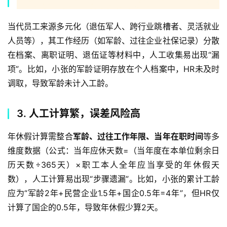
当代员工来源多元化（退伍军人、跨行业跳槽者、灵活就业
人员等），其工作经历（如军龄、过往企业社保记录）分散
在档案、离职证明、退伍证等材料中，人工收集易出现“漏
项”。比如，小张的军龄证明存放在个人档案中，HR未及时
调取，导致军龄未计入工龄。  
3. 人工计算繁，误差风险高
年休假计算需整合
军龄、过往工作年限、当年在职时间
等多
维度数据（公式：当年应休天数=（当年度在本单位剩余日
历天数÷365天）×职工本人全年应当享受的年休假天
数），人工计算易出现“步骤遗漏”。比如，小张的累计工龄
应为“军龄2年+民营企业1.5年+国企0.5年=4年”，但HR仅
计算了国企的0.5年，导致年休假少算2天。  