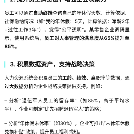
员工可以通过
自助终端
查询自己的年休假天数、计算依据、
社保缴纳情况（如“我的年休假：5天，计算依据：军龄2年
+过往工作3年”），觉得“公平透明”。某零售企业调研显
示，使用系统后，
员工对人事管理的满意度从65%提升至
85%
。  
3. 积累数据资产，支持战略决策
人力资源系统会积累员工的
工龄、绩效、离职率
等数据，通
过
大数据分析
为企业战略决策提供支持。例如：
– 分析“退伍军人员工的留存率”（如85%，高于平均水
平），企业可制定“优先招聘退伍军人”的策略；
– 分析“年休假未休率”（如30%），企业可推出“未休年休假
兑换补贴”政策，提升员工福利感知。  