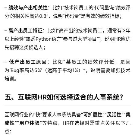
– 
绩效与产出相关性
：比如“技术岗员工的‘代码量’与‘绩效评
分’的相关性高达0.8”，说明“代码量”是有效的绩效指标；
– 
高产出员工特征
：比如“高产出的技术岗员工，通常有‘3年
以上经验’‘熟悉Python语言’‘参与过大型项目’”，说明HR应优
先招聘这类候选人；
– 
低产出员工原因
：比如“某员工的绩效评分低，是因
为‘Bug率高达5%’（远高于平均1%）”，说明需要加强技术
培训。  
五、互联网HR如何选择适合的人事系统？
互联网行业的“快”要求人事系统具备
“可扩展性”“灵活性”“集
成性”“用户体验”
等特点，HR在选择时需重点关注以下几
点：  