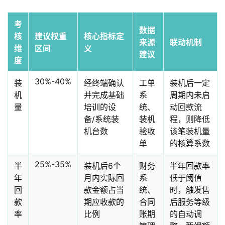
考
数据
核
建议权重
核心指标定
来源
联动机制
维
区间
义
建议
度
30%-40%
装
经终端确认
工单
装机后一定
机
并完成基础
系
周期内未启
量
培训的设
统、
动回款流
备/系统装
装机
程，则降低
机台数
验收
该笔装机量
单
的核算系数
25%-35%
半
装机后6个
财务
半年回款率
年
月内实际回
系
低于阈值
回
款金额占当
统、
时，触发售
款
期应收款的
合同
后服务等级
率
比例
账期
的自动调