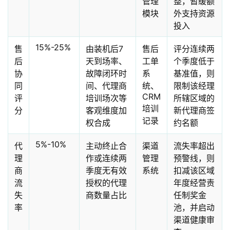
管理
整，暂缓额
模块
外支持资源
投入
15%-25%
售
由装机后7
售后
评分连续两
后
天到场率、
工单
个季度低于
协
故障闭环时
系
基准值，则
同
间、代理商
统、
限制该经理
CRM
评
培训场次等
所辖区域的
培训
分
客观维度加
新代理商签
记录
权合成
约名额
5%-10%
代
主动终止合
渠道
流失率超出
理
作或连续两
管理
预警线，则
商
季度无有效
系统
扣减该区域
流
授权的代理
年度经营责
失
商数量占比
任制奖金
率
池，并启动
渠道健康审