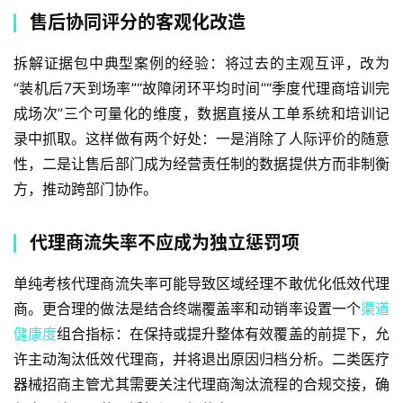
售后协同评分的客观化改造
拆解证据包中典型案例的经验：将过去的主观互评，改为
“装机后7天到场率”“故障闭环平均时间”“季度代理商培训完
成场次”三个可量化的维度，数据直接从工单系统和培训记
录中抓取。这样做有两个好处：一是消除了人际评价的随意
性，二是让售后部门成为经营责任制的数据提供方而非制衡
方，推动跨部门协作。
代理商流失率不应成为独立惩罚项
单纯考核代理商流失率可能导致区域经理不敢优化低效代理
商。更合理的做法是结合终端覆盖率和动销率设置一个
渠道
健康度
组合指标：在保持或提升整体有效覆盖的前提下，允
许主动淘汰低效代理商，并将退出原因归档分析。二类医疗
器械招商主管尤其需要关注代理商淘汰流程的合规交接，确