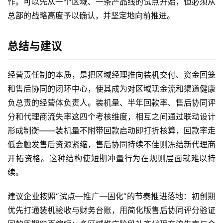
作。可以先从一个区域、一条产品线的试点开始，但必须从
总部的战略高度予以确认，并坚定地向前推进。
总结与建议
经营责任制的本质，是把区域经理推向装机交付、资金回笼
和售后协同的闭环中心，使其成为对区域现金流和渠道健康
负总责的经营体负责人。装机量、半年回款率、售后协同评
分和代理商流失率这四个考核维度，相互之间通过联动设计
形成制衡——装机量不附带回款启动即打折核算，回款率走
低会触发售后资源紧缩，售后协同持续不佳则冻结新代理商
开拓资格。这种结构使短期冲量行为在规则层面就难以持
续。
建议企业按照“试点—推广—固化”的节奏推进落地：初创期
优先打通装机验收与财务台账，用简化版售后协同评分验证