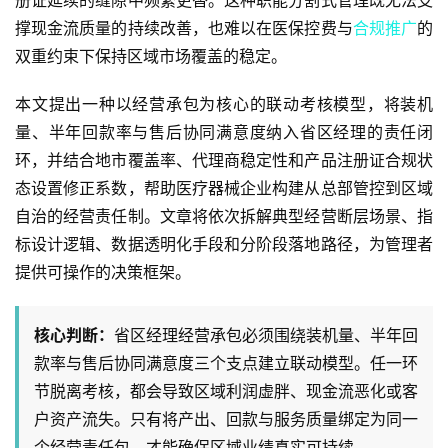
撑现金流质量的持续改善，也难以在医保控费与
合规推广
的
双重约束下保持区域市场覆盖的稳定。
本文提出一种以经营承包为核心的联动考核模型，将装机
量、半年回款率与售后协同满意度纳入省区经理的责任闭
环，并结合地市覆盖率、代理商稳定性和产品注册证合规状
态设置修正系数，帮助医疗器械企业构建从总部管控到区域
自治的经营责任制。文章将依次拆解典型经营断层场景、指
标设计逻辑、数据透明化手段和分阶段落地路径，为管理者
提供可操作的决策框架。
核心判断：
省区经理经营承包必须围绕装机量、半年回
款率与售后协同满意度三个支点建立联动模型。任一环
节脱离考核，都会导致区域利润虚胖、现金流恶化或客
户资产流失。只有将产出、回款与服务质量绑定为同一
个经营责任包，才能确保区域业绩真实可持续。