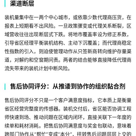
渠道断层
装机量集中在一两个中心城市，或依靠少数代理商压货，在
报表上短期看不出风险。一旦政策骤变或代理关系断裂，区
域营收往往出现断层式下跌。将地市覆盖率设为修正系数，
引导省区经理平衡装机结构、主动下沉覆盖；而代理商稳定
性指数的引入，则迫使管理动作从只签新商转向维护存量渠
道，对解约和空窗期问责。两者的结合能够直接降低代理商
流失带来的装机计划中断风险。
售后协同评分：从推诿到协作的组织黏合剂
售后协同评分不只是一个客户满意度指标，它本质上是衡量
省区经营完整度的传感器。装机交付后，省区能否协调工程
师快速到场、推动问题在区域内闭环，直接关联下一年度的
续单和耗材消耗。把售后协同满意度与奖金包联动，意味着
跨部门协作从“帮忙”变成“本分”，扭转售后问题层层上交的