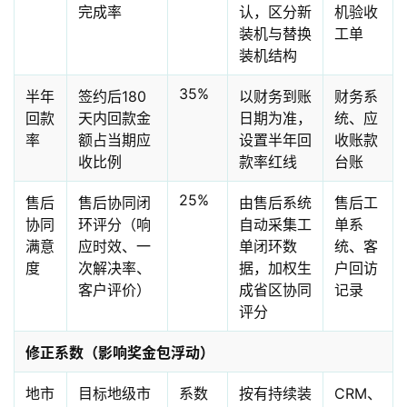
完成率
认，区分新
机验收
装机与替换
工单
装机结构
35%
半年
签约后180
以财务到账
财务系
回款
天内回款金
日期为准，
统、应
率
额占当期应
设置半年回
收账款
收比例
款率红线
台账
25%
售后
售后协同闭
由售后系统
售后工
协同
环评分（响
自动采集工
单系
满意
应时效、一
单闭环数
统、客
度
次解决率、
据，加权生
户回访
客户评价）
成省区协同
记录
评分
修正系数（影响奖金包浮动）
地市
目标地级市
系数
按有持续装
CRM、