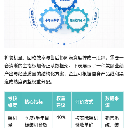
将装机量、回款效率与售后协同满意度拧成一股绳，需要一
套清晰的主指标加修正系数框架。下表展示了一种兼顾业绩
产出与经营质量的结构化方案，企业可根据自身产品线和渠
道成熟度调整权重分配。
考核
权重
数据来
核心指标
评价方式
维度
建议
源
40%
装机
季度/半年目
按实际装机
销售系
量
标装机台数
验收单确
统、装