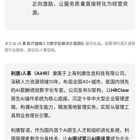
正向激励，让服务质量直接转化为经营资
源。
本文由 
i人事 医疗器械人力数字化解决方案团队
 联合出品。如需预约演示或获
取行业案例，请访问i人事官网。
利唐i人事（AiHR）
隶属于上海利唐信息科技有限公司，
深耕人力资源领域10年，布局全国40+城市，是国内领先
的AI薪酬绩效数字化专家。公司发布5i架构，以
HRClaw
原生AI操作系统为核心底座，沉淀十年中大型企业管理逻
辑，构建AI原生能力，精准落地管理实务，实现从管理工
具到业务增长引擎。
利唐智语，作为国内首个AI原生人才和组织进化系统，利
用管理者数字分身技术，让
AI面试官
与
AI面谈官
成为企业