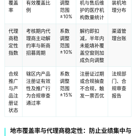
覆盖
有效覆盖比
调整
机与售后维
装机地
率
例
范围
护的医疗机
理分布
±10%
构数量统计
代理
考核期内代
系数
解约即扣
渠道管
商稳
理商主动解
调整
减，半年内
理台账
定性
约率与新商
范围
未能填补覆
±10%
指数
招募周期
盖空窗则加
成负向调整
合规
辖区内产品
系数
注册证过期
法规部
推广
注册证有效
调整
或合规抽查
门、合
与产
性及推广行
范围
不合规，触
规审查
±15%
品注
为合规审查
发一票否优
报告
册证
通过率
状态
地市覆盖率与代理商稳定性：防止业绩集中与