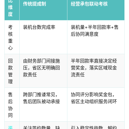
比
传统提成制
经营承包联动考核
维
度
考
装机台数完成率
装机量+半年回款率+售
核
后协同满意度
重
心
回
由财务部门间接施
半年回款率直接决定经
款
压，省区无明确回
营奖金，落实区域现金
管
款责任
流责任
理
售
跨部门推诿常见，
协同评分影响奖金包，
后
售后团队被动承接
省区主动组织服务闭环
协
同
渠
关注签约数量，缺
引入稳定性指数，解约