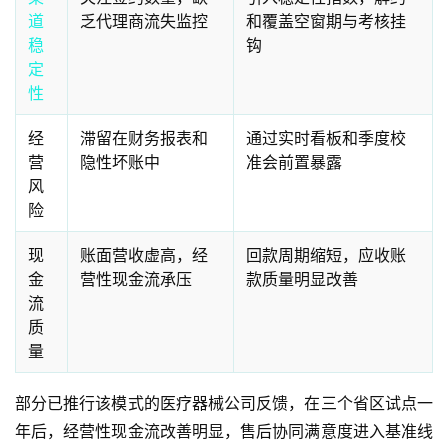
道
乏代理商流失监控
和覆盖空窗期与考核挂
稳
钩
定
性
经
滞留在财务报表和
通过实时看板和季度校
营
隐性坏账中
准会前置暴露
风
险
现
账面营收虚高，经
回款周期缩短，应收账
金
营性现金流承压
款质量明显改善
流
质
量
部分已推行该模式的医疗器械公司反馈，在三个省区试点一
年后，经营性现金流改善明显，售后协同满意度进入基准线