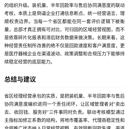
的组织升级。装机量、半年回款率与售后协同满意度的联动
考核，本质上是倒逼企业打通信息断点、统一经营语言、理
顺权责边界。当每一个省区都能在同一套评价逻辑下被衡
量，总部才真正拥有可对比、可归因的区域经营视图，而不
是依靠碎片化报表和滞后财务数据来做决策。长期来看，这
种经营责任制所改善的绝不仅是回款速度和客户满意度，更
是医疗器械企业在渠道波动、政策调整和合规压力下能够持
续稳定经营的底层能力。
总结与建议
省区经理经营承包的实质，是把装机量、半年回款率与售后
协同满意度编织进同一个责任闭环，让区域管理者对“卖出
去、收回钱、服务好”三件事同时负责。联动考核模型通过
主指标加修正系数的结构，将地市覆盖率、代理商稳定性和
合规推广状态纳入日常经营视野，有效阻断回款失速、渠道