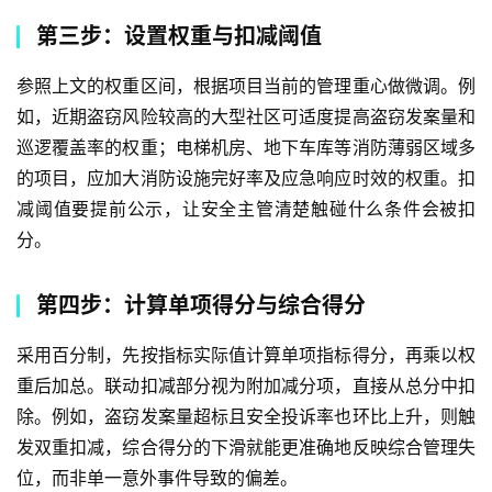
第三步：设置权重与扣减阈值
参照上文的权重区间，根据项目当前的管理重心做微调。例
如，近期盗窃风险较高的大型社区可适度提高盗窃发案量和
巡逻覆盖率的权重；电梯机房、地下车库等消防薄弱区域多
的项目，应加大消防设施完好率及应急响应时效的权重。扣
减阈值要提前公示，让安全主管清楚触碰什么条件会被扣
分。
第四步：计算单项得分与综合得分
采用百分制，先按指标实际值计算单项指标得分，再乘以权
重后加总。联动扣减部分视为附加减分项，直接从总分中扣
除。例如，盗窃发案量超标且安全投诉率也环比上升，则触
发双重扣减，综合得分的下滑就能更准确地反映综合管理失
位，而非单一意外事件导致的偏差。