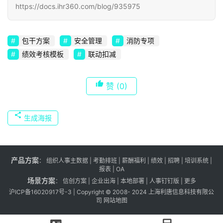
https://docs.ihr360.com/blog/935975
包干方案
安全管理
消防专项
绩效考核模板
联动扣减
赞
(0)
生成海报
产品方案
：
组织人事主数据
|
考勤排班
|
薪酬福利
|
绩效
|
招聘
| 培训系统 |
报表
| OA
场景方案
：
信创方案
|
企业出海
|
本地部署
|
人事钉钉版
|
更多
沪ICP备16020917号-3
| Copyright © 2008- 2024 上海利唐信息科技有限公
司
网站地图