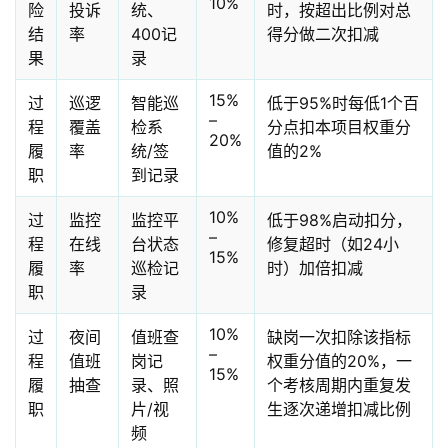
10%
险
投诉
统、
时，按超出比例对总
结
率
400记
得分做二次扣减
果
录
15%
过
巡逻
智能巡
低于95%时每低1个百
–
程
覆盖
检系
分点扣本项目权重分
20%
履
率
统/签
值的2%
职
到记录
10%
过
监控
监控平
低于98%启动扣分，
–
程
在线
台状态
修复超时（如24小
15%
履
率
巡检记
时）加倍扣减
职
录
10%
过
夜间
值班查
缺岗一次扣除该指标
–
程
值班
岗记
权重分值的20%，一
15%
履
抽查
录、照
个考核周期内重复发
职
片/视
生逐次递增扣减比例
频