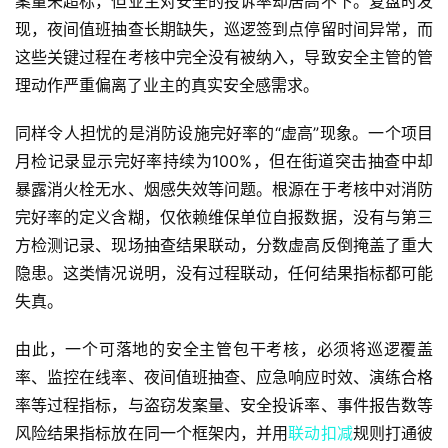
案量未超标，但业主对安全的投诉率却居高不下。复盘时发
现，夜间值班抽查长期缺失，巡逻签到点停留时间异常，而
这些关键过程在考核中完全没有被纳入，导致安全主管的管
理动作严重偏离了业主的真实安全感需求。
同样令人担忧的是消防设施完好率的“虚高”现象。一个项目
月检记录显示完好率持续为100%，但在街道突击抽查中却
暴露消火栓无水、烟感失效等问题。根源在于考核中对消防
完好率的定义含糊，仅依赖维保单位自报数据，没有与第三
方检测记录、现场抽查结果联动，分数虚高反倒掩盖了重大
隐患。这类情况说明，没有过程联动，任何结果指标都可能
失真。
由此，一个可落地的安全主管包干考核，必须将巡逻覆盖
率、监控在线率、夜间值班抽查、应急响应时效、演练合格
率等过程指标，与盗窃发案量、安全投诉率、事件报告数等
风险结果指标放在同一个框架内，并用
联动扣减
规则打通彼