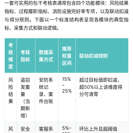
一套可实用的包干考核表通常包含四个功能模块：风险结果
指标、过程履职指标、消防设施完好率专项，以及联动扣减
与得分规则。下面以一个标准结构表呈现各模块的典型指
标、采集方式和联动逻辑。
考
推荐
核
考核
数据采
权重
联动扣减规则
维
指标
集方式
区间
度
15%
风
盗窃
安防系
超过目标值即扣减，
–
险
发案
统记
超50%以上该维度得
25%
结
量
录、案
分可清零
果
（当
件台账
期新
增）
5%–
风
安全
客服系
环比上升且超阈值