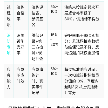
5%–
过
演练
演练评
演练未按规定频次开
10%
程
合格
估表、
展或合格率低于
履
率
参演签
80%，该指标不得分
职
名
15%
消
消防
维保记
完好率低于98%即扣
–
防
设施
录+第
分；若现场抽查数据
20%
专
完好
三方检
与维保记录不符，反
项
率
测+现
向追溯扣减权重加倍
场抽查
5%–
应
应急
应急演
超过标准响应时间，
10%
急
响应
练计
一次扣减该指标权重
能
时效
时、真
分值的10%，季度内
力
实事件
超时3次以上该指标
记录
计零分