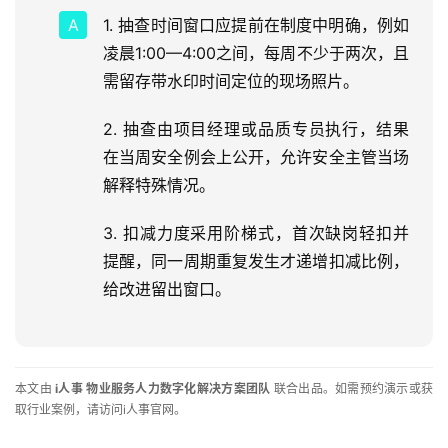
1. 抽查时间窗口应提前在制度中明确，例如
凌晨1:00—4:00之间，每周不少于两次，且
需留存带水印时间定位的现场照片。
2. 抽查由项目经理或品质专员执行，结果
在当周安全例会上公开，允许安全主管当场
解释特殊情况。
3. 扣减力度采用阶梯式，首次缺岗轻扣并
提醒，同一周期重复发生才递增扣减比例，
给改进留出窗口。
本文由 
i人事 物业服务人力数字化解决方案团队
 联合出品。如需预约演示或获
取行业案例，请访问i人事官网。