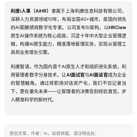
利唐i人事（AiHR）
隶属于上海利唐信息科技有限公司，
深耕人力资源领域10年，布局全国40+城市，是国内领先
的AI薪酬绩效数字化专家。公司发布5i架构，以
HRClaw
原生AI操作系统为核心底座，沉淀十年中大型企业管理逻
辑，构建AI原生能力，精准落地管理实务，实现从管理工
具到业务增长引擎。
利唐智语，作为国内首个AI原生人才和组织进化系统，利
用管理者数字分身技术，让
AI面试官
与
AI面谈官
成为企业
的智慧触角。通过将职场对话资产化，我们不仅记录当
下，更在量化未来——让管理者的决策告别经验直觉，步
入精准科学的新时代。
原创文章，作者：hr，如若转载，请注明出处：