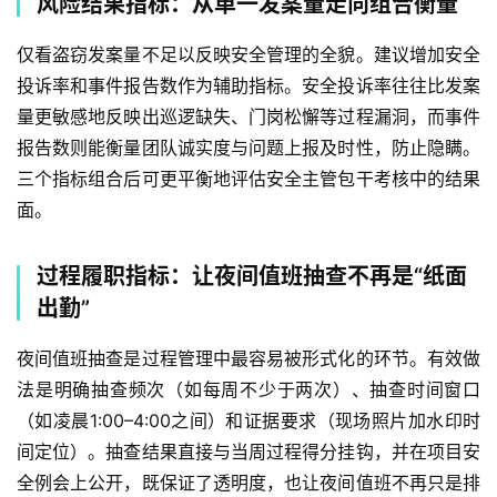
风险结果指标：从单一发案量走向组合衡量
仅看盗窃发案量不足以反映安全管理的全貌。建议增加安全
投诉率和事件报告数作为辅助指标。安全投诉率往往比发案
量更敏感地反映出巡逻缺失、门岗松懈等过程漏洞，而事件
报告数则能衡量团队诚实度与问题上报及时性，防止隐瞒。
三个指标组合后可更平衡地评估安全主管包干考核中的结果
面。
过程履职指标：让夜间值班抽查不再是“纸面
出勤”
夜间值班抽查是过程管理中最容易被形式化的环节。有效做
法是明确抽查频次（如每周不少于两次）、抽查时间窗口
（如凌晨1:00–4:00之间）和证据要求（现场照片加水印时
间定位）。抽查结果直接与当周过程得分挂钩，并在项目安
全例会上公开，既保证了透明度，也让夜间值班不再只是排