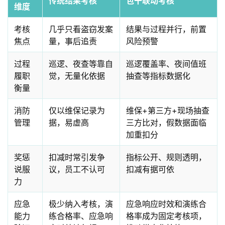
传统结果考核
包干联动考核
维度
考核
几乎只看盗窃发案
结果与过程并行，前置
焦点
量，事后追责
风险预警
过程
巡逻、夜查等靠自
巡逻覆盖率、夜间值班
履职
觉，无量化依据
抽查等指标数据化
衡量
消防
仅以维保记录为
维保+第三方+现场抽查
管理
据，易虚高
三方比对，假数据面临
加重扣分
奖惩
扣减时常引发争
指标公开、规则透明，
说服
议，员工不认可
扣减有据可依
力
应急
极少纳入考核，演
应急响应时效和演练合
能力
练合格率、应急响
格率成为固定考核项，