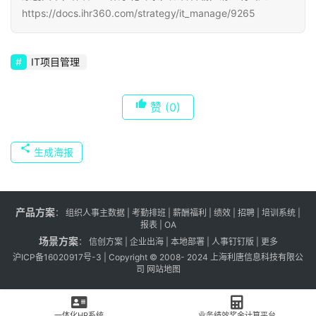
https://docs.ihr360.com/strategy/it_manage/9265
IT项目管理
赞
(0)
生成海报
产品方案
：
组织人事主数据
|
考勤排班
|
薪酬福利
|
绩效
|
招聘
| 培训系统 |
报表
| OA
场景方案
：
信创方案
|
企业出海
|
本地部署
|
人事钉钉版
|
更多
沪ICP备16020917号-3
| Copyright © 2008- 2024 上海利唐信息科技有限公
司
网站地图
一体化HR系统
业务绩效奖金计算平台