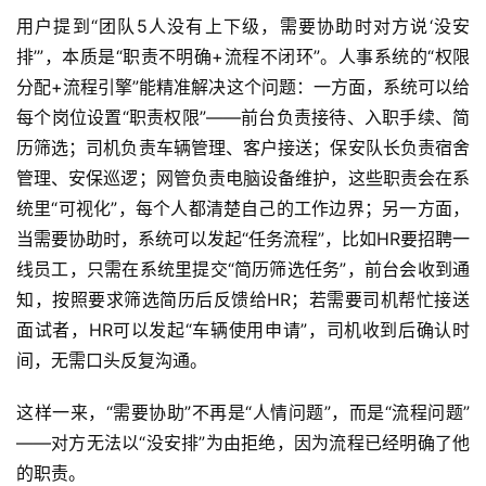
用户提到“团队5人没有上下级，需要协助时对方说‘没安
排’”，本质是“职责不明确+流程不闭环”。人事系统的“权限
分配+流程引擎”能精准解决这个问题：一方面，系统可以给
每个岗位设置“职责权限”——前台负责接待、入职手续、简
历筛选；司机负责车辆管理、客户接送；保安队长负责宿舍
管理、安保巡逻；网管负责电脑设备维护，这些职责会在系
统里“可视化”，每个人都清楚自己的工作边界；另一方面，
当需要协助时，系统可以发起“任务流程”，比如HR要招聘一
线员工，只需在系统里提交“简历筛选任务”，前台会收到通
知，按照要求筛选简历后反馈给HR；若需要司机帮忙接送
面试者，HR可以发起“车辆使用申请”，司机收到后确认时
间，无需口头反复沟通。  
这样一来，“需要协助”不再是“人情问题”，而是“流程问题”
——对方无法以“没安排”为由拒绝，因为流程已经明确了他
的职责。  