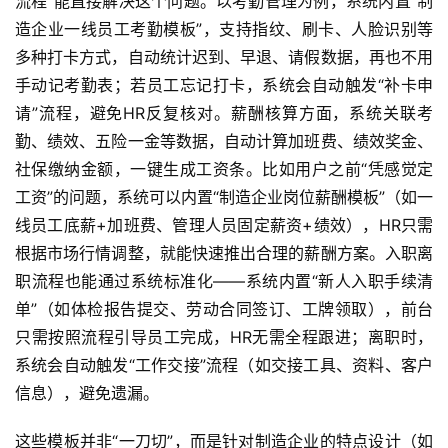
流程”能直接解决这个问题。以考勤管理为例，系统内置“制
造企业一线员工考勤模板”，支持指纹、刷卡、人脸识别等
多种打卡方式，自动统计迟到、早退、请假数据，再也不用
手动记考勤表；若员工忘记打卡，系统会自动触发“补卡申
请”流程，避免HR反复核对。薪酬核算方面，系统关联考
勤、绩效、五险一金等数据，自动计算加班费、绩效奖金、
社保缴纳金额，一键生成工资条。比如用户之前“凭感觉定
工资”的问题，系统可以内置“制造企业岗位薪酬模板”（如一
线员工底薪+加班费、管理人员固定薪资+绩效），HR只需
根据市场行情调整，就能快速推出合理的薪酬方案。入职离
职流程也能通过系统标准化——系统内置“新人入职手续清
单”（如体检报告提交、劳动合同签订、工牌领取），前台
只需按照流程引导员工完成，HR无需全程跟进；离职时，
系统会自动触发“工作交接”流程（如交接工具、资料、客户
信息），避免遗漏。  
这些模板并非“一刀切”，而是针对制造企业的特点设计（如