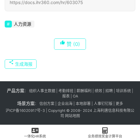
https://docs.ihr360.com/hr/603075
人力资源
赞
(0)
生成海报
产品方案
：
组织人事主数据
|
考勤排班
|
薪酬福利
|
绩效
|
招聘
| 培训系统 |
报表
| OA
场景方案
：
信创方案
|
企业出海
|
本地部署
|
人事钉钉版
|
更多
沪ICP备16020917号-3
| Copyright © 2008- 2024 上海利唐信息科技有限公
司
网站地图
一体化HR系统
业务绩效奖金计算平台