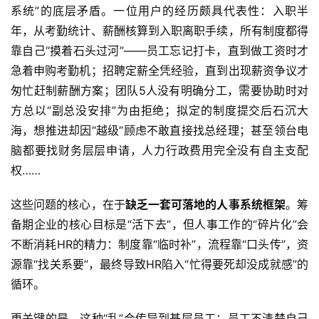
系统”的底层矛盾。一位用户的经历颇具代表性：入职半
年，从考勤统计、薪酬核算到入职离职手续，所有制度都得
靠自己“摸着石头过河”——员工忘记打卡，直到做工资时才
急着申购考勤机；招聘定薪全凭经验，直到出现薪资争议才
匆忙赶制薪酬方案；团队5人没有明确分工，需要协助时对
方总以“副总没安排”为由拒绝；拟定的制度提交后石沉大
海，想推进却因“越级”顾虑不敢直接找总经理；甚至领台电
脑都要找财务层层申请，人力行政费用完全没有自主支配
权……  
这些问题的核心，在于
缺乏一套可落地的人事系统框架
。筹
备期企业的核心目标是“活下去”，但人事工作的“碎片化”会
不断消耗HR的精力：制度靠“临时补”，流程靠“口头传”，资
源靠“找关系要”，最终导致HR陷入“忙得要死却没成就感”的
循环。  
更关键的是，这种“乱”会传导到基层员工：员工不清楚自己