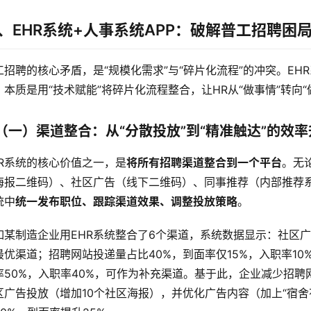
、EHR系统+人事系统APP：破解普工招聘困
工招聘的核心矛盾，是“规模化需求”与“碎片化流程”的冲突。EH
，本质是用“技术赋能”将碎片化流程整合，让HR从“做事情”转向“
（一）渠道整合：从“分散投放”到“精准触达”的效率
HR系统的核心价值之一，是
将所有招聘渠道整合到一个平台
。无
海报二维码）、社区广告（线下二维码）、同事推荐（内部推荐系
统中
统一发布职位、跟踪渠道效果、调整投放策略
。
如某制造企业用EHR系统整合了6个渠道，系统数据显示：社区广告
最优渠道；招聘网站投递量占比40%，到面率仅15%，入职率10
率50%，入职率40%，可作为补充渠道。基于此，企业减少招聘网站
区广告投放（增加10个社区海报），并优化广告内容（加上“宿舍