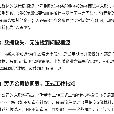
工群体的决策链很短：“看到职位→感兴趣→投递→面试→入职”，
看到职位，想投递却需要“加HR微信→发简历→等回复”，流程繁
”转而选择其他企业；入职前对“宿舍条件”“食堂饭菜”有疑问，却
法转化为“入职量”。
3. 数据缺失，无法找到问题根源
多HR新人不知道“为什么留岗率低”：是试用期培训没做好？还
数据，只能靠“猜测”调整策略。比如某企业留岗率仅50%，HR以
“离职原因”数据，就能精准解决问题。
4. 劳务公司协同弱，正式工转化难
务公司的入职率虽高，但“劳务工转正式工”的转化率极低（据调研，
遇”不了解（如不知道有社保）、转岗流程繁琐（需提交5份材料
推荐的候选人，HR不知道其工作经验）——这些障碍，让“劳务工