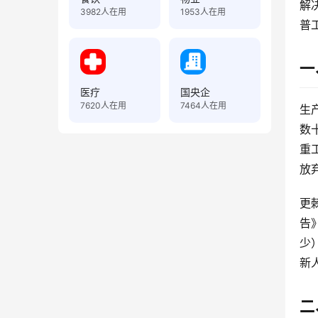
解
3982
人在用
1953
人在用
普
一
医疗
国央企
7620
人在用
7464
人在用
生
数
重
放弃
更
告
少
新
二