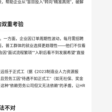
块，帮助企业从“盲目投入”转向“精准高效”，破解
的双重考验
盾。一方面，企业因订单周期性波动，每月需招聘
面，普工群体的就业选择更趋理性——他们不仅看
会因“面试流程繁琐”“入职后看不到发展希望”直接
远低于正式工（据《2023制造业人力资源报
2%）。且劳务工因“待遇不如正式工”（如无社保、奖金
这种“依赖劳务公司但又无法依赖”的矛盾，让HR
法不对