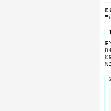
很
而
招
打
如
到