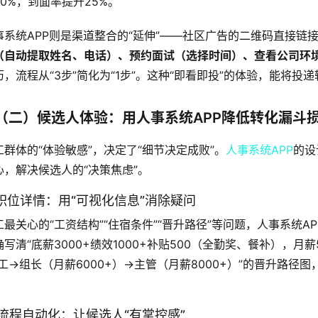
30%，到面率提升25%。
事系统APP则是渠道整合的“延伸”——社区广告的二维码直接链接
（自动提取姓名、电话）、预约面试（选择时间）、查看公司环
历，流程从“3步”简化为“1步”。这种“即看即投”的体验，能将投递
（二）候选人体验：用人事系统APP降低转化漏斗
工群体的“体验敏感”，决定了“细节决定成败”。
人事系统APP
的设
心，解决候选人的“决策焦虑”。
. 职位详情：用“可视化信息”消除疑问
工最关心的“工资结构”“住宿条件”“晋升路径”等问题，人事系统A
确写清“底薪3000+绩效1000+补贴500（全勤奖、餐补），月
普工→组长（月薪6000+）→主管（月薪8000+）”的晋升路径
。
. 流程自动化：让候选人“有掌控感”