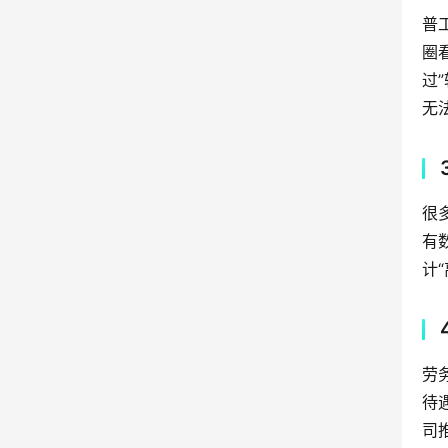
普
圈
过
无
很
有
计
劳
待
司