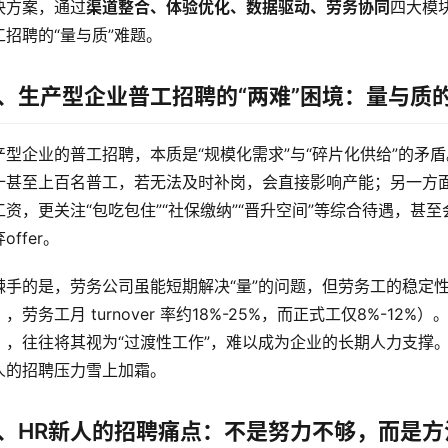
决方案，通过
渠道整合、体验优化、数据驱动、劳务协同
四大模
工招聘的“量与质”难题。
、生产型企业普工招聘的“两难”困境：量与质
产型企业的普工招聘，本质是“规模化需求”与“碎片化供给”的矛
十甚至上百名普工，若无法及时补岗，会直接影响产能；另一方
工资，更关注“包吃包住”“社保缴纳”“晋升空间”等综合待遇，甚至
offer。
棘手的是，劳务公司虽能短期解决“量”的问题，但劳务工的稳定性
》，劳务工月 turnover 率约18%-25%，而正式工仅8%-1
），往往将其视为“过渡性工作”，难以成为企业的长期人力支撑。
人的招聘压力雪上加霜。
、HR新人的招聘痛点：不是努力不够，而是方