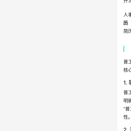
升
人
历
简
普
核
1
普
明
“
性
2