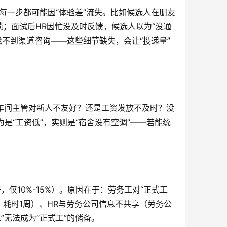
每一步都可能因“体验差”流失。比如候选人在朋友
琐；面试后HR因忙没及时反馈，候选人以为“没通
找不到渠道咨询——这些细节缺失，会让“投递量”
是车间主管对新人不友好？还是工资发放不及时？没
为是“工资低”，实则是“宿舍没有空调”——若能统
仅10%-15%）。原因在于：劳务工对“正式工
，耗时1周）、HR与劳务公司信息不共享（劳务公
”无法成为“正式工”的储备。