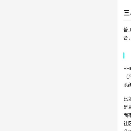
三
普
合
E
（
系
比
是
面
社