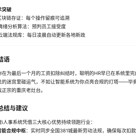
术突破
. 区块链存证：每个操作留痕可追溯
. 情绪分析算法：预判员工接受度
. 云端法规库：每日凌晨自动更新各地新政  
结语
你在为最后一个月的工资扣除纠结时，聪明的HR早已在系统里
法的迷宫里碰运气，不如让智能系统为你点亮合规的灯塔——毕
找正宗的重庆老灶台。
总结与建议
唐i人事系统凭借三大核心优势持续领跑行业：
智能合规中枢
：实时同步全国381城最新劳动法规，确保每次扣