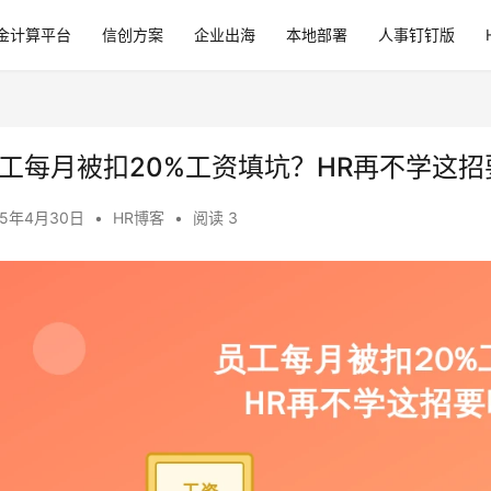
金计算平台
信创方案
企业出海
本地部署
人事钉钉版
工每月被扣20%工资填坑？HR再不学这
25年4月30日
•
HR博客
•
阅读 3