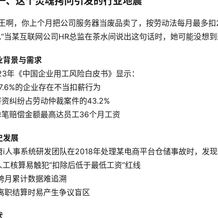
一、这个灵魂拷问引发的行业地震
小王啊，你上个月把公司服务器当废品卖了，按劳动法每月最多扣
…”当某互联网公司HR总监在茶水间说出这句话时，她可能没想
业背景与需求
023年《中国企业用工风险白皮书》显示：
87.6%的企业存在不当扣薪行为
 薪资纠纷占劳动仲裁案件的43.2%
 单笔赔偿金额最高达员工36个月工资  
史发展
唐i人事系统研发团队在2018年处理某电商平台仓储事故时，发
. 人工核算易触犯”扣除后低于最低工资”红线
. 跨月累计数据难追溯
 离职结算时易产生争议盲区  
状