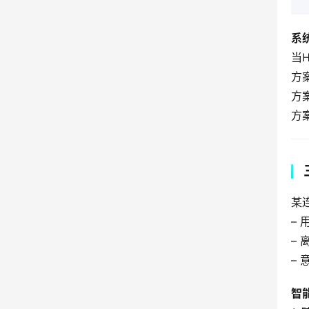
系
当
方
方
方
某
–
–
–
智