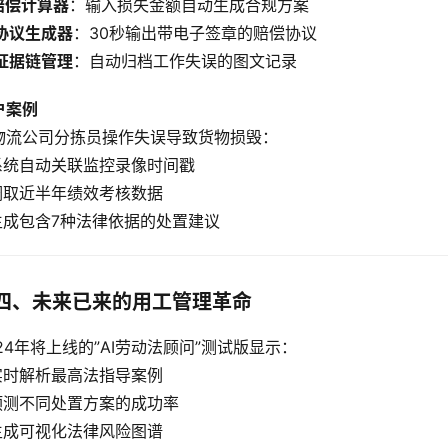
赔偿计算器
：输入损失金额自动生成合规方案
协议生成器
：30秒输出带电子签章的赔偿协议
证据链管理
：自动归档工作失误的图文记录  
户案例
物流公司分拣员操作失误导致货物损毁：
 系统自动关联监控录像时间戳
 调取近半年绩效考核数据
 生成包含7种法律依据的处置建议  
四、未来已来的用工管理革命
024年将上线的”AI劳动法顾问”测试版显示：
 实时解析最高法指导案例
 预测不同处置方案的成功率
 生成可视化法律风险图谱  