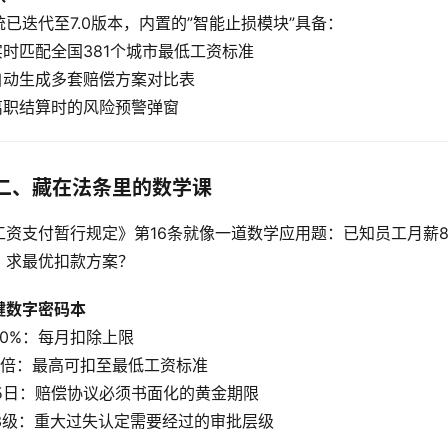
统已迭代至7.0版本，内置的”智能止损模块”具备：
 实时匹配全国381个城市最低工资标准
 自动生成多套赔偿方案对比表
 离职结算时的风险预警弹窗  
二、藏在法条里的数学课
工资支付暂行规定》第16条就像一道数学应用题：已知员工月薪80
，求最优扣款方案？
键数字密码本
 20%：每月扣除上限
. 1倍：最高可扣至最低工资标准
. 5日：赔偿协议必须书面化的黄金期限
. 3级：重大过失认定需要经过的审批层级  