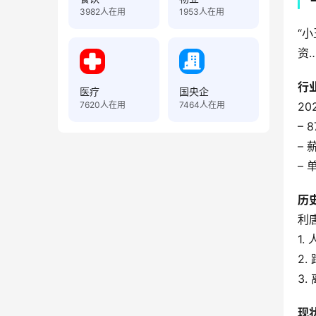
3982
人在用
1953
人在用
“
资
行
医疗
国央企
7620
人在用
7464
人在用
2
– 
–
–
历
利
1
2
3.
现