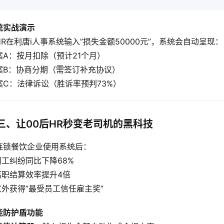
统实战演示
HR在利唐i人事系统输入”损失金额50000元”，系统会自动呈现：
案A：按月扣除（预计21个月）
案B：协商分期（需签订补充协议）
案C：法律诉讼（胜诉率预判73%）  
三、让00后HR秒变老司机的黑科技
连锁餐饮企业使用系统后：
 用工纠纷同比下降68%
 离职结算效率提升4倍
 意外获得”最受员工信任雇主奖”
能防护盾功能