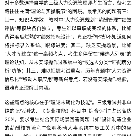
对于多数选择自学的三级人力资源管理师考生而言，备考之
路往往充满“理论与实操脱节”的困境。最常见的问题有三：
其一，知识点零散，教材中“人力资源规划”“薪酬管理”“绩效
评估”等模块各自独立，考生难以串联成完整的体系，比如
背得滚瓜烂熟的“绩效指标设计”，真正操作时却不知道如何
将指标录入系统、跟踪进度；其二，缺乏实操场景，比如
“人才库建立”这一高频考点，考生多停留在“候选人列表”的
理论认知，从未实际操作过系统中的“候选人分类”“匹配度分
析”功能；其三，难以把握考试重点，历年真题中“人力资源
信息化”“移动人事应用”等新兴考点，若没有实际操作经验，
很难真正理解其内涵。  
这些痛点的核心在于“理论未转化为技能”。三级考试并非单
纯的记忆测试，《专业技能》科目中“综合评审”占比高达
30%，要求考生结合实际场景回答问题（如“设计制造企业
的薪酬核算流程”“说明移动人事系统在员工关系中的应