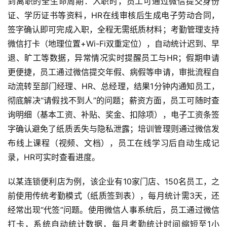
到离职的全生命周期：入职时，员工可通过微信提交身份
证、学历证书等资料，HR在线审核后生成电子劳动合同，
签字确认即可完成入职，全程无需纸质材料；考勤管理支持
微信打卡（地理位置+Wi-Fi双重定位），自动统计迟到、早
退、旷工等数据，异常情况实时提醒员工与HR；假期申请
更便捷，员工通过微信提交年假、病假等申请，审批流程自
动流转至部门经理、HR、总经理，结果1分钟内通知员工，
彻底解决“请假找不到人”的问题；薪资方面，员工可随时查
询明细（基本工资、补贴、奖金、扣除项），电子工资条签
字确认避免了纸质丢失与隐私泄露；培训管理则通过微信发
布线上课程（视频、文档），员工在线学习后自动生成记
录，HR可实时查看进度。
以某连锁便利店为例，该企业有10家门店、150名员工，之
前使用传统考勤模式（纸质签到表），每月统计需3天，还
经常出现“代签”问题。使用微信人事系统后，员工通过微信
打卡，系统自动统计数据，每月考勤统计时间缩短至1小