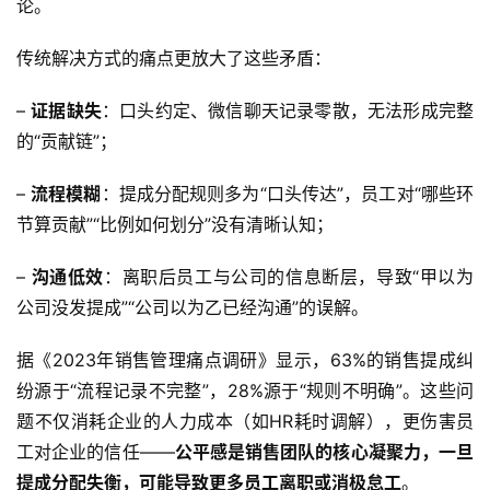
论。  
传统解决方式的痛点更放大了这些矛盾：
– 
证据缺失
：口头约定、微信聊天记录零散，无法形成完整
的“贡献链”；
– 
流程模糊
：提成分配规则多为“口头传达”，员工对“哪些环
节算贡献”“比例如何划分”没有清晰认知；
– 
沟通低效
：离职后员工与公司的信息断层，导致“甲以为
公司没发提成”“公司以为乙已经沟通”的误解。  
据《2023年销售管理痛点调研》显示，63%的销售提成纠
纷源于“流程记录不完整”，28%源于“规则不明确”。这些问
题不仅消耗企业的人力成本（如HR耗时调解），更伤害员
工对企业的信任——
公平感是销售团队的核心凝聚力，一旦
提成分配失衡，可能导致更多员工离职或消极怠工
。