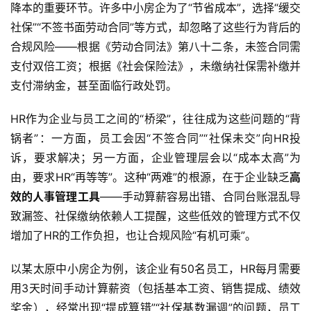
降本的重要环节。许多中小房企为了“节省成本”，选择“缓交
社保”“不签书面劳动合同”等方式，却忽略了这些行为背后的
合规风险——根据《劳动合同法》第八十二条，未签合同需
支付双倍工资；根据《社会保险法》，未缴纳社保需补缴并
支付滞纳金，甚至面临行政处罚。  
HR作为企业与员工之间的“桥梁”，往往成为这些问题的“背
锅者”：一方面，员工会因“不签合同”“社保未交”向HR投
诉，要求解决；另一方面，企业管理层会以“成本太高”为
由，要求HR“再等等”。这种“两难”的根源，在于企业缺乏
高
效的人事管理工具
——手动算薪容易出错、合同台账混乱导
致漏签、社保缴纳依赖人工提醒，这些低效的管理方式不仅
增加了HR的工作负担，也让合规风险“有机可乘”。  
以某太原中小房企为例，该企业有50名员工，HR每月需要
用3天时间手动计算薪资（包括基本工资、销售提成、绩效
奖金），经常出现“提成算错”“社保基数漏调”的问题，员工