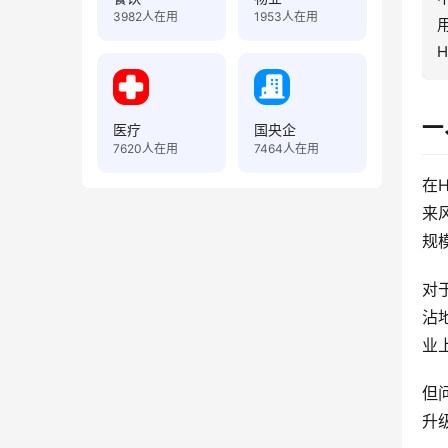
3982
人在用
1953
人在用
一
医疗
国央企
7620
人在用
7464
人在用
在
来
规
对
沾
业
但
升