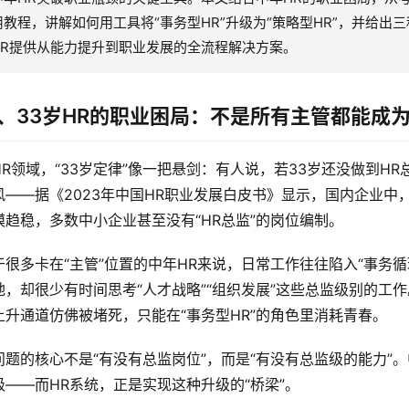
用教程，讲解如何用工具将“事务型HR”升级为“策略型HR”，并给
HR提供从能力提升到职业发展的全流程解决方案。
、33岁HR的职业困局：不是所有主管都能成
HR领域，“33岁定律”像一把悬剑：有人说，若33岁还没做到
风——据《2023年中国HR职业发展白皮书》显示，国内企业中
模趋稳，多数中小企业甚至没有“HR总监”的岗位编制。  
于很多卡在“主管”位置的中年HR来说，日常工作往往陷入“事务
地，却很少有时间思考“人才战略”“组织发展”这些总监级别的工
上升通道仿佛被堵死，只能在“事务型HR”的角色里消耗青春。  
问题的核心不是“有没有总监岗位”，而是“有没有总监级的能力”。
级——而HR系统，正是实现这种升级的“桥梁”。