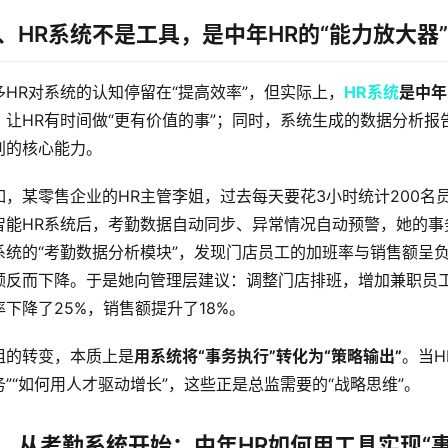
、HR系统不是工具，是中年HR的“能力放大器”
多HR对系统的认知停留在“提高效率”，但实际上，
HR系统
是中年
，让HR有时间做“更有价值的事”；同时，系统生成的数据分析报
别的核心能力。  
如，某零售企业的HR主管李姐，过去每天要花3小时统计200
智能HR系统后，考勤数据自动同步、异常情况自动预警，她的事
系统的“考勤数据分析模块”，发现门店员工的加班率与销售额呈
额反而下降。于是她向管理层建议：调整门店排班，增加兼职员
率下降了25%，销售额提升了18%。  
姐的转变，本质上是
用系统将“事务执行”转化为“策略输出”
。当H
务”“如何用人才驱动增长”，这些正是总监需要的“战略思维”。
、从考勤系统开始：中年HR如何用工具实现“事