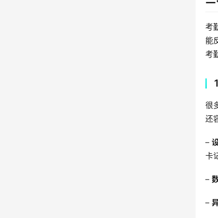
考
能
考勤
很
还
– 
卡
– 
– 