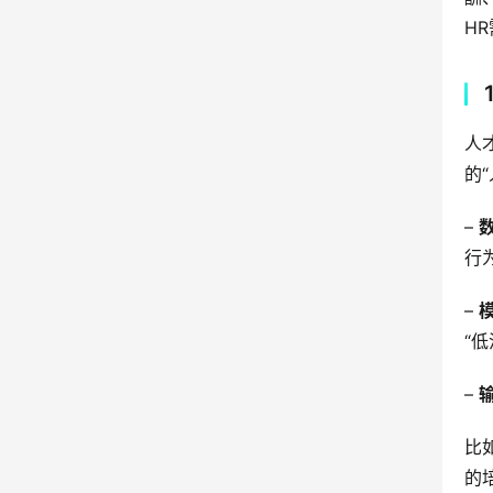
H
人
的
– 
行
– 
“
– 
比
的