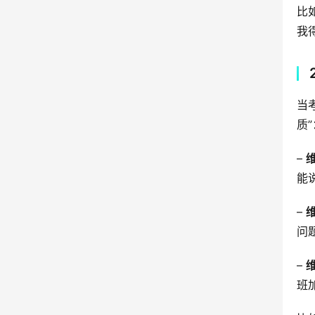
比
我
当
质”
– 
能
– 
问
– 
班