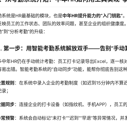
勤系统是HR最基础的模块，也是
中年HR提升能力的“入门钥匙”
反映员工的工作状态、团队的效率问题，甚至企业的组织健康度。
”到“分析考勤”的升级：  
1. 第一步：用智能考勤系统解放双手——告别“手动
多中年HR仍在手动统计考勤：员工打卡记录导出Excel，逐一
容易出错。智能考勤系统的“自动同步”功能，能帮你彻底告别这
设置规则
：在系统中录入企业的考勤制度（如迟到15分钟内不算
记录；
数据同步
：连接企业的打卡设备（如指纹机、手机APP），员工
异常预警
：系统会自动标记“未打卡”“迟到”“早退”等异常情况，