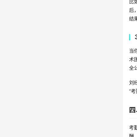
比
后
结
当
术
全
刘
“
四
考
酬