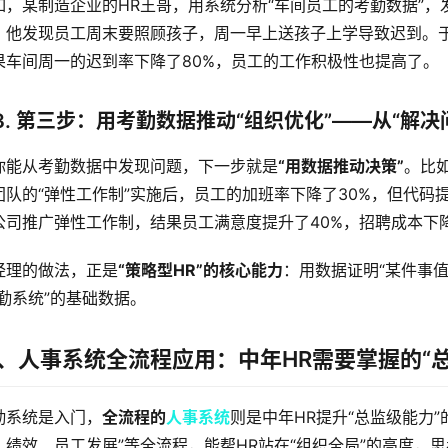
如，某制造企业的HR王哥，用系统分析“车间员工的考勤数据”，
，他发现员工周末要照顾孩子，周一早上送孩子上学导致迟到。于
果车间周一的迟到率下降了80%，员工的工作积极性也提高了。 
3. 第三步：用考勤数据推动“组织优化”——从“解决
你能从考勤数据中发现问题，下一步就是
“用数据推动决策”
。比
团队的“弹性工作制”实施后，员工的加班率下降了30%，但代码
公司推广弹性工作制，结果员工满意度提升了40%，招聘成本下降了
经理的做法，正是
“策略型HR”的核心能力
：用数据证明“某件事
考勤系统”的基础数据。
、人事系统全流程应用：中年HR需要掌握的“总
勤系统是入门，
全流程的
人事系统
则是中年HR提升“总监级能力
、绩效、员工发展”等全流程，能帮HR站在“组织全局”的高度，