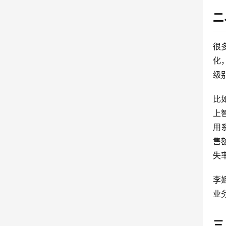
二
很
化
级
比
上
用
售
失
李
业
三