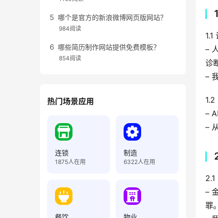
哪个是官方的新浪微博网页版网站？
984阅读
1.
哪些简历制作网站提供免费模板？
–
854阅读
诊
–
1.
热门场景应用
–
–
连锁
制造
1875
人在用
6322
人在用
2.
–
罪
餐饮
物业