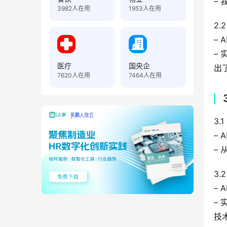
–
3982
人在用
1953
人在用
2.
–
–
医疗
国央企
出
7620
人在用
7464
人在用
3.
–
–
3
–
–
技