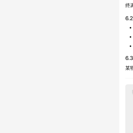
终
6
6.
某