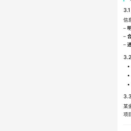
3
信
– 
– 
– 
3
3
某
项