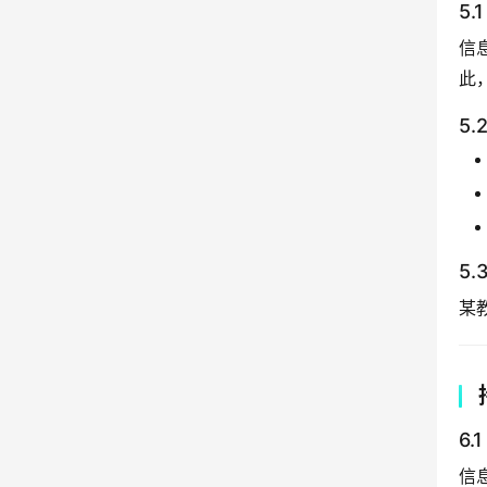
5
信
此
5
5
某
6
信