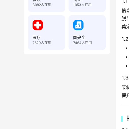
1
3982
人在用
1953
人在用
信
脱
奠
医疗
国央企
1
7620
人在用
7464
人在用
1.
某
提