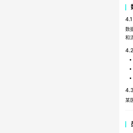
4
数
和
4
4
某