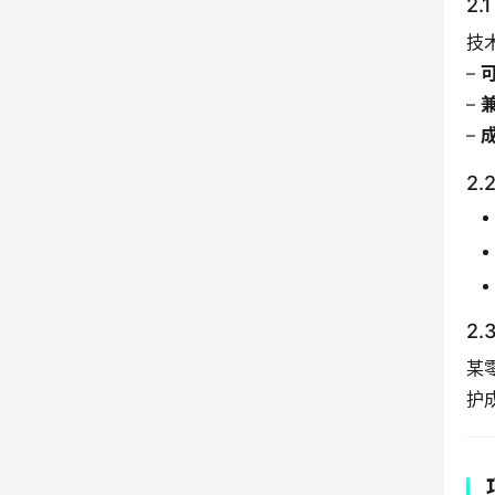
2
技
– 
– 
– 
2
2
某
护