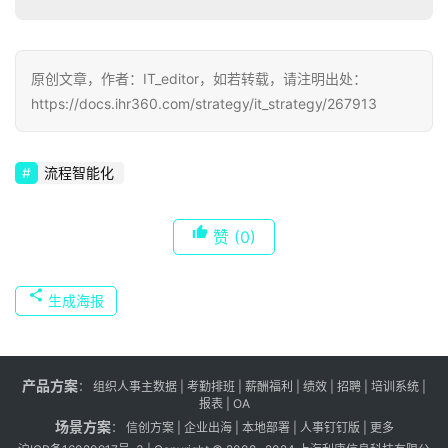
原创文章，作者：IT_editor，如若转载，请注明出处：
https://docs.ihr360.com/strategy/it_strategy/267913
流程智能化
赞
(0)
生成海报
产品方案
：
组织人事主数据
|
考勤排班
|
薪酬福利
|
绩效
|
招聘
| 培训系统 |
报表
| OA
场景方案
：
信创方案
|
企业出海
|
本地部署
|
人事钉钉版
|
更多