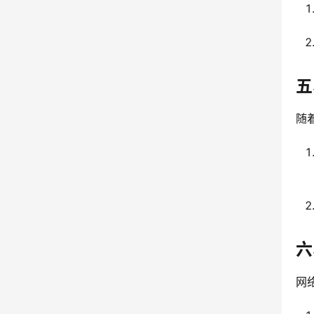
五
随
六
网