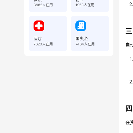
3982
人在用
1953
人在用
三
医疗
国央企
7620
人在用
7464
人在用
自
四
在