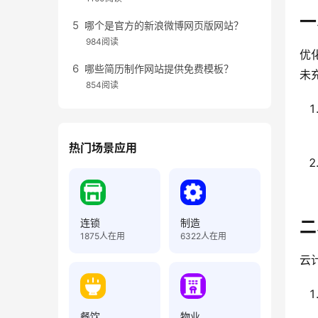
一
哪个是官方的新浪微博网页版网站？
984阅读
优
哪些简历制作网站提供免费模板？
未
854阅读
热门场景应用
连锁
制造
二
1875
人在用
6322
人在用
云
餐饮
物业