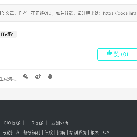
创文章，作者：不正经CIO，如若转载，请注明出处：https://docs.ihr360.com/
IT战略
赞
(0)
生成海报
CIO博客
HR博客
薪酬分析
|
考勤排班
|
薪酬福利
|
绩效
|
招聘
| 培训系统 |
报表
| OA