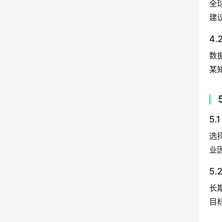
全
建
4
数
某
5
选
业
5
长
目