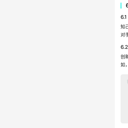
6
知
对
6
创
如