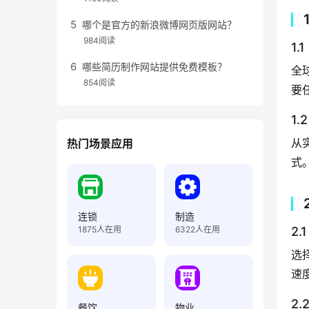
哪个是官方的新浪微博网页版网站？
984阅读
1
哪些简历制作网站提供免费模板？
全
854阅读
要
1
从
热门场景应用
式
连锁
制造
1875
人在用
6322
人在用
2
选
速
2
餐饮
物业