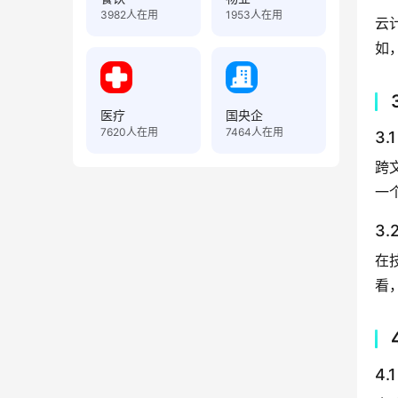
3982
人在用
1953
人在用
云
如
医疗
国央企
7620
人在用
7464
人在用
3
跨
一
3
在
看
4