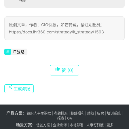
原创文章，作者：CIO快报，如若转载，请注明出处：
https://docs.ihr360.com/strategy/it_strategy/1593
IT战略
赞
(0)
生成海报
产品方案
：
组织人事主数据
|
考勤排班
|
薪酬福利
|
绩效
|
招聘
| 培训系统 |
报表
| OA
场景方案
：
信创方案
|
企业出海
|
本地部署
|
人事钉钉版
|
更多