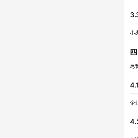
3
小
四
尽
4
企
4