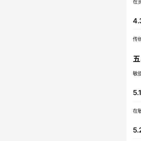
在
4
传
五
敏
5
在
5