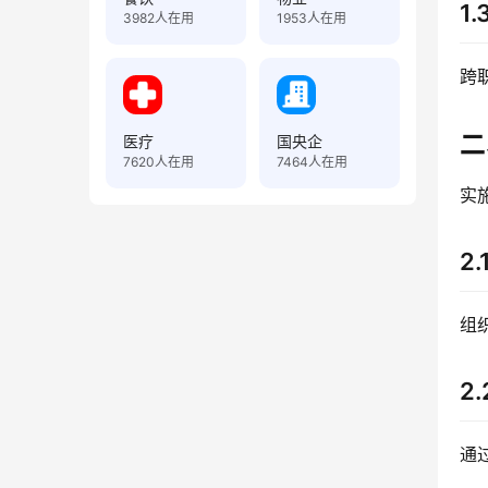
1
3982
人在用
1953
人在用
跨
二
医疗
国央企
7620
人在用
7464
人在用
实
2
组
2
通