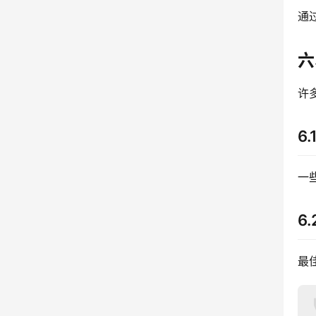
通
六
许
6
一
6
最