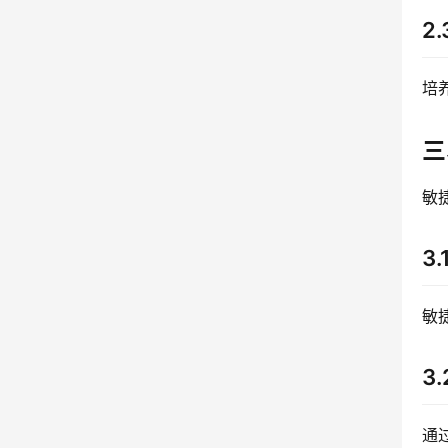
2
培
三
敏
3
敏
3
通