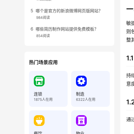
一
哪个是官方的新浪微博网页版网站？
984阅读
敏
哪些简历制作网站提供免费模板？
则
854阅读
整
1
热门场景应用
持
意
连锁
制造
1875
人在用
6322
人在用
1
通
餐饮
物业