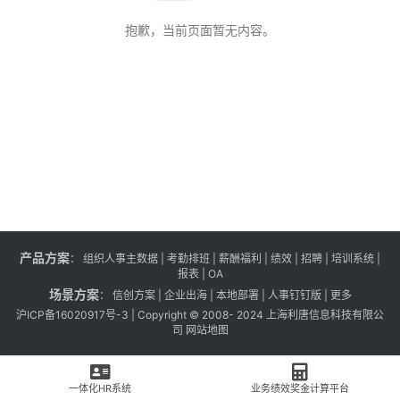
抱歉，当前页面暂无内容。
产品方案
：
组织人事主数据
|
考勤排班
|
薪酬福利
|
绩效
|
招聘
| 培训系统 |
报表
| OA
场景方案
：
信创方案
|
企业出海
|
本地部署
|
人事钉钉版
|
更多
沪ICP备16020917号-3
| Copyright © 2008- 2024 上海利唐信息科技有限公
司
网站地图
一体化HR系统
业务绩效奖金计算平台