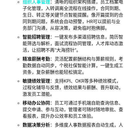
组织人事管理
：清晰的组织架构搭建，员工档案电
子化管理，入转调离全流程在线操作，合同到期、
生日、转正等关键节点智能提醒。像开篇提到的合
同到期问题，系统会自动预警，HR可以提前与业
务部门沟通，从容决策，避免临时抱佛脚。
智能招聘管理
：一键发布多渠道招聘信息，简历智
能筛选与解析，面试流程协同管理，人才库动态激
活，让招聘不再“大海捞针”。
精准薪酬考勤
：灵活配置薪酬结构与算薪规则，考
勤数据自动同步，个税社保智能计算，一键生成工
资条，复杂薪酬也能轻松搞定。
敏捷绩效管理
：支持KPI、OKR等多种绩效模式，
过程化辅导与反馈，绩效结果与薪酬、晋升联动，
激发员工潜能。
移动办公协同
：员工可通过手机端自助查询信息、
提交申请、参与互动，管理者可随时随地审批、查
看报表，提升办公效率和员工体验。
数据决策分析
：多维度人事数据报表自动生成，人