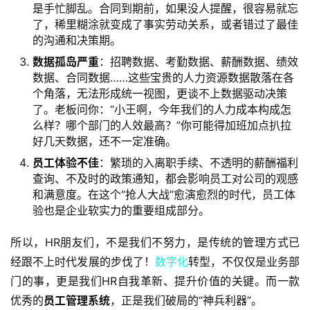
是手忙脚乱。合同到期前，如果没人提醒，很容易就忘
了，稀里糊涂就变成了事实劳动关系，或者错过了最佳
的沟通和决策期。
数据孤岛严重
：招聘数据、考勤数据、薪酬数据、绩效
数据、合同数据……这些宝贵的人力资源数据散落在各
个角落，无法形成统一视图，更谈不上数据驱动决策
了。老板问你：“小王啊，今年我们的人力成本构成怎
么样？哪个部门的人效最高？”你可能得加班加点扒拉
好几天数据，还不一定准确。
员工体验不佳
：繁琐的入离职手续、不透明的薪酬福利
查询、不及时的政策通知，都会影响员工对公司的观感
和满意度。在这个“抢人大战”愈演愈烈的时代，员工体
验也是企业软实力的重要组成部分。
所以，HR朋友们，不是我们不努力，是传统的管理方式已
经跟不上时代发展的步伐了！
数字化
转型，不仅仅是业务部
门的事，更是我们HR自我革新、提升价值的关键。而一款
优秀的
员工管理系统
，正是我们破局的“神兵利器”。