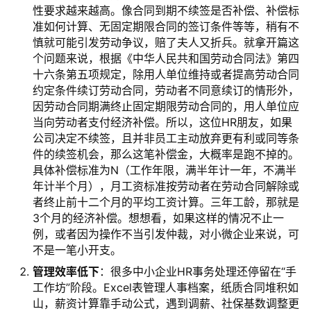
性要求越来越高。像合同到期不续签是否补偿、补偿标
准如何计算、无固定期限合同的签订条件等等，稍有不
慎就可能引发劳动争议，赔了夫人又折兵。就拿开篇这
个问题来说，根据《中华人民共和国劳动合同法》第四
十六条第五项规定，除用人单位维持或者提高劳动合同
约定条件续订劳动合同，劳动者不同意续订的情形外，
因劳动合同期满终止固定期限劳动合同的，用人单位应
当向劳动者支付经济补偿。所以，这位HR朋友，如果
公司决定不续签，且并非员工主动放弃更有利或同等条
件的续签机会，那么这笔补偿金，大概率是跑不掉的。
具体补偿标准为N（工作年限，满半年计一年，不满半
年计半个月），月工资标准按劳动者在劳动合同解除或
者终止前十二个月的平均工资计算。三年工龄，那就是
3个月的经济补偿。想想看，如果这样的情况不止一
例，或者因为操作不当引发仲裁，对小微企业来说，可
不是一笔小开支。
管理效率低下
：很多中小企业HR事务处理还停留在“手
工作坊”阶段。Excel表管理人事档案，纸质合同堆积如
山，薪资计算靠手动公式，遇到调薪、社保基数调整更