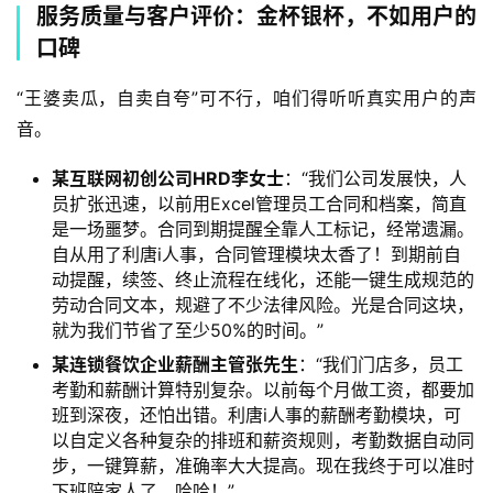
服务质量与客户评价：金杯银杯，不如用户的
口碑
“王婆卖瓜，自卖自夸”可不行，咱们得听听真实用户的声
音。
某互联网初创公司HRD李女士
：“我们公司发展快，人
员扩张迅速，以前用Excel管理员工合同和档案，简直
是一场噩梦。合同到期提醒全靠人工标记，经常遗漏。
自从用了利唐i人事，合同管理模块太香了！到期前自
动提醒，续签、终止流程在线化，还能一键生成规范的
劳动合同文本，规避了不少法律风险。光是合同这块，
就为我们节省了至少50%的时间。”
某连锁餐饮企业薪酬主管张先生
：“我们门店多，员工
考勤和薪酬计算特别复杂。以前每个月做工资，都要加
班到深夜，还怕出错。利唐i人事的薪酬考勤模块，可
以自定义各种复杂的排班和薪资规则，考勤数据自动同
步，一键算薪，准确率大大提高。现在我终于可以准时
下班陪家人了，哈哈！”