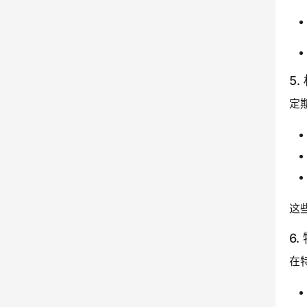
5
定
这
6
在