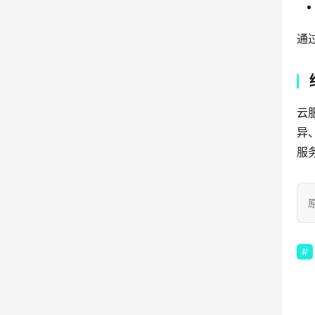
通
云
异
服
原