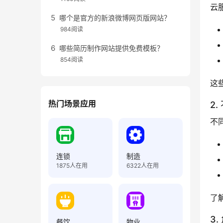
云
哪个是官方的新浪微博网页版网站？
984阅读
哪些简历制作网站提供免费模板？
854阅读
这
热门场景应用
2
不
连锁
制造
1875
人在用
6322
人在用
了
3
餐饮
物业