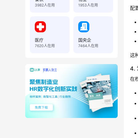
3982
人在用
1953
人在用
配
医疗
国央企
7620
人在用
7464
人在用
这
4
在