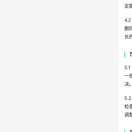
定
4.
删
长
5.
一
决
5.
检
调