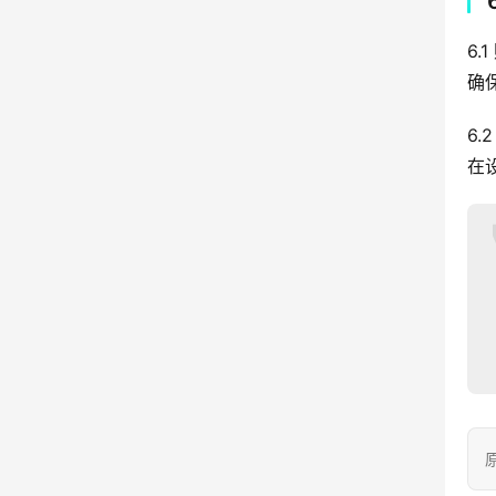
6.
确
6.
在
原