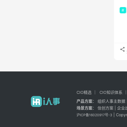
CIO精选
CIO知识体系
产品方案
：
组织人事主数据
场景方案
：
信创方案
|
企业
| Cop
沪ICP备16020917号-3