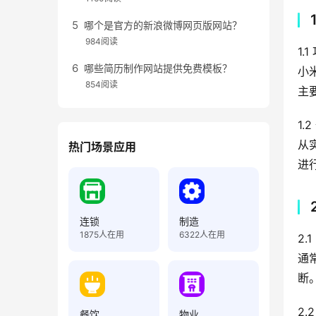
哪个是官方的新浪微博网页版网站？
984阅读
1.
哪些简历制作网站提供免费模板？
小
854阅读
主
1.
从
热门场景应用
进
连锁
制造
1875
人在用
6322
人在用
2.
通
断
2.
餐饮
物业