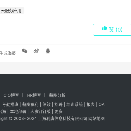
云服务应用
赞
(0)
生成海报
CIO博客
HR博客
薪酬分析
|
考勤排班
|
薪酬福利
|
绩效
|
招聘
| 培训系统 |
报表
| OA
出海
|
本地部署
|
人事钉钉版
|
更多
yright © 2008- 2024 上海利唐信息科技有限公司
网站地图