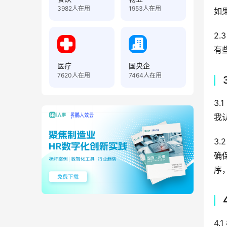
3982
人在用
1953
人在用
如
2.
有
医疗
国央企
7620
人在用
7464
人在用
3.
我
3
确
序
4.