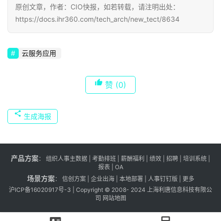
原创文章，作者：CIO快报，如若转载，请注明出处：
https://docs.ihr360.com/tech_arch/new_tect/8634
云服务应用
赞
(0)
生成海报
产品方案
：
组织人事主数据
|
考勤排班
|
薪酬福利
|
绩效
|
招聘
| 培训系统 |
报表
| OA
场景方案
：
信创方案
|
企业出海
|
本地部署
|
人事钉钉版
|
更多
沪ICP备16020917号-3
| Copyright © 2008- 2024 上海利唐信息科技有限公
司
网站地图