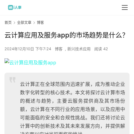
首页
全部文章
博客
云计算应用及服务app的市场趋势是什么？
2024年12月10日 下午7:24
博客
,
新兴技术应用
阅读 42
云计算正在全球范围内迅速扩展，成为推动企业
数字化转型的核心技术。本文将探讨云计算市场
的概述与趋势，主要云服务提供商及其市场份
额，云计算在不同行业的应用场景，以及应用中
可能面临的安全和合规性挑战。我们还将讨论云
计算中的创新技术及其未来发展方向，并提供解