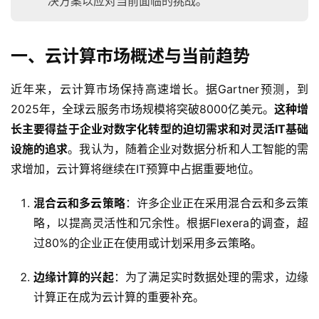
决方案以应对当前面临的挑战。
一、云计算市场概述与当前趋势
近年来，云计算市场保持高速增长。据Gartner预测，到
2025年，全球云服务市场规模将突破8000亿美元。
这种增
长主要得益于企业对数字化转型的迫切需求和对灵活IT基础
设施的追求
。我认为，随着企业对数据分析和人工智能的需
求增加，云计算将继续在IT预算中占据重要地位。
混合云和多云策略
：许多企业正在采用混合云和多云策
略，以提高灵活性和冗余性。根据Flexera的调查，超
过80%的企业正在使用或计划采用多云策略。
边缘计算的兴起
：为了满足实时数据处理的需求，边缘
计算正在成为云计算的重要补充。