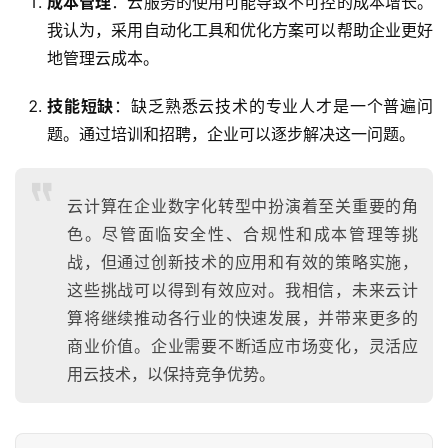
成本管理
：云服务的使用可能导致不可控的成本增长。
我认为，采用自动化工具和优化方案可以帮助企业更好
地管理云成本。
技能短缺
：缺乏熟悉云技术的专业人才是一个普遍问
题。通过培训和招聘，企业可以逐步解决这一问题。
云计算在企业数字化转型中扮演着至关重要的角
色。尽管面临安全性、合规性和成本管理等挑
战，但通过创新技术的应用和有效的策略实施，
这些挑战可以得到有效应对。我相信，未来云计
算将继续推动各行业的快速发展，并带来更多的
商业价值。企业需要不断适应市场变化，灵活应
用云技术，以保持竞争优势。