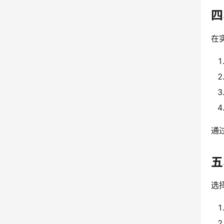
四
在
通
五
选