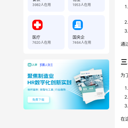
3982
人在用
1953
人在用
医疗
国央企
7620
人在用
7464
人在用
通
三
为
在