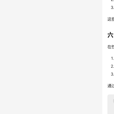
这
六
在
通