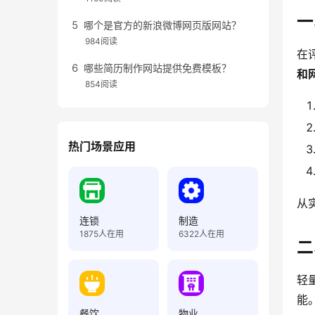
一
哪个是官方的新浪微博网页版网站？
984阅读
在
哪些简历制作网站提供免费模板？
和
854阅读
热门场景应用
从
连锁
制造
1875
人在用
6322
人在用
二
轻
能
餐饮
物业