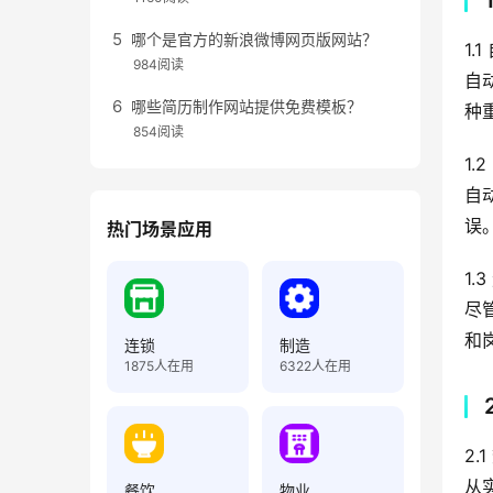
哪个是官方的新浪微博网页版网站？
1.
984阅读
自
哪些简历制作网站提供免费模板？
种
854阅读
1.
自
误
热门场景应用
1
尽
和
连锁
制造
1875
人在用
6322
人在用
2.
从
餐饮
物业