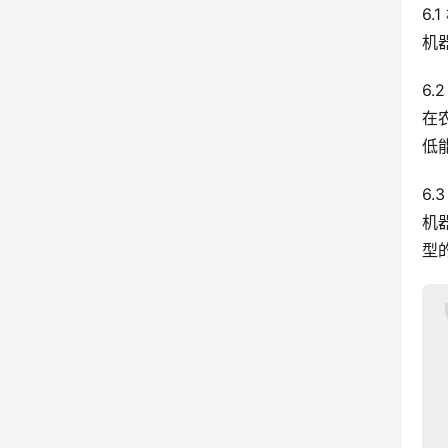
6.
机
6
在
低
6.
机
型