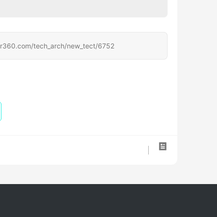
om/tech_arch/new_tect/6752