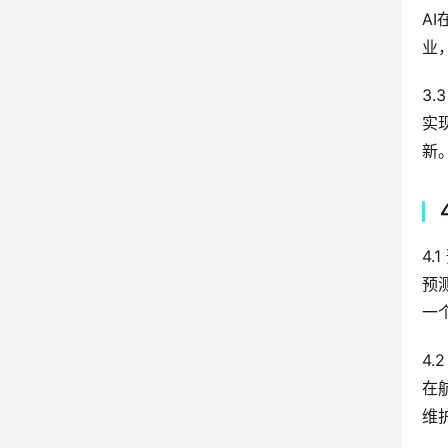
A
业
3.
实
新
4.
预
一
4.
在
维