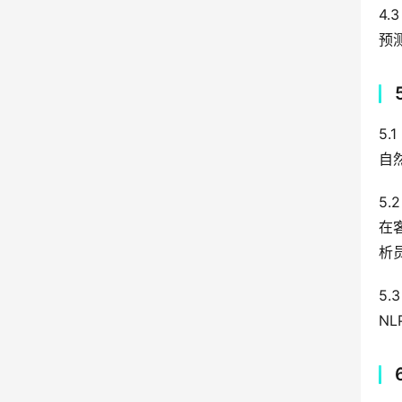
4
预
5.
自
5.
在
析
5
N