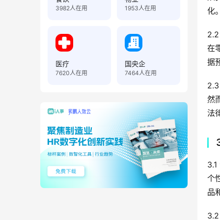
3982
人在用
1953
人在用
化
2
在
据
医疗
国央企
7620
人在用
7464
人在用
2
然
法
3.
个
品
3