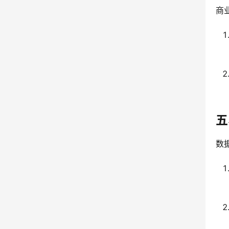
商
五
数