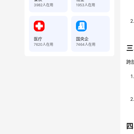
3982
人在用
1953
人在用
医疗
国央企
7620
人在用
7464
人在用
三
跨
四