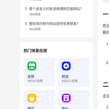
哪个是官方的新浪微博网页版网站？
一
984阅读
哪些简历制作网站提供免费模板？
在
854阅读
和
热门场景应用
连锁
制造
1875
人在用
6322
人在用
二
企
餐饮
物业