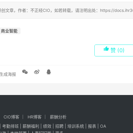
创文章，作者：不正经CIO，如若转载，请注明出处：https://docs.ihr360.com/
商业智能
赞
(0)
生成海报
CIO博客
HR博客
薪酬分析
|
考勤排班
|
薪酬福利
|
绩效
|
招聘
| 培训系统 |
报表
| OA