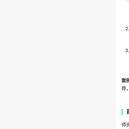
案
荐
师