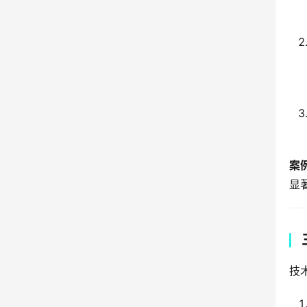
案
显
技