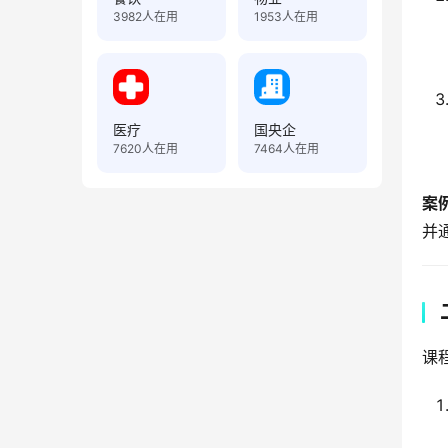
3982
人在用
1953
人在用
医疗
国央企
7620
人在用
7464
人在用
案
并
课