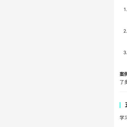
案
了
学