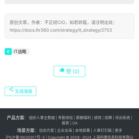
原创文章，作者：不正经CIO，如若转载，请注明出处：
https://docs.ihr360.com/strategy/it_strategy/2753
IT战略
赞
(0)
生成海报
产品方案
：
组织人事主数据
|
考勤排班
|
薪酬福利
|
绩效
|
招聘
| 培训系统 |
报表
| OA
场景方案
：
信创方案
|
企业出海
|
本地部署
|
人事钉钉版
|
更多
沪ICP备16020917号-3
| Copyright © 2008- 2024 上海利唐信息科技有限公