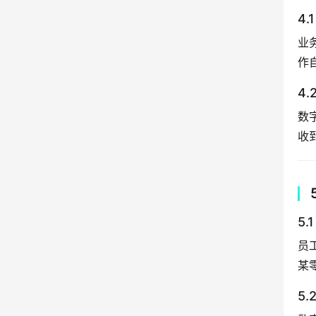
4
业
作
4
数
收
5
员
某
5