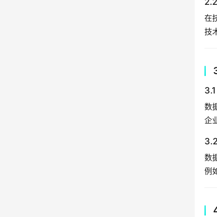
2
在
技
3
数
企
3
数
例