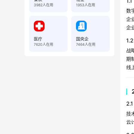
1.
3982
人在用
1953
人在用
数
企
企
医疗
国央企
1
7620
人在用
7464
人在用
战
期
线
2
技
云