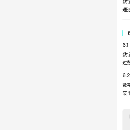
数
通
6
数
过
6
数
某