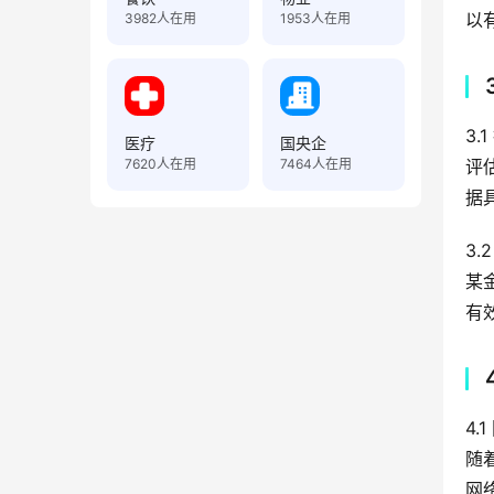
以
3982
人在用
1953
人在用
3.
医疗
国央企
7620
人在用
7464
人在用
评
据
3.
某
有
4.
随
网