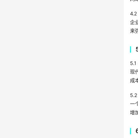
4
企
来
5
现
成
5.
一
增