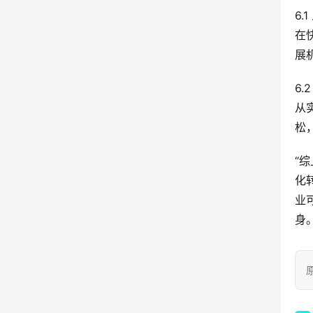
6.
在
展
6
从
松
“
化
业
身
原