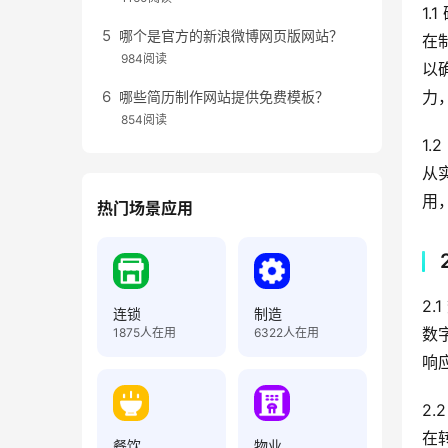
1.
哪个是官方的新浪微博网页版网站？
在
984阅读
以
力
哪些简历制作网站提供免费模板？
854阅读
1.
从
用
热门场景应用
2.
连锁
制造
数
1875
人在用
6322
人在用
响
2.
在
餐饮
物业