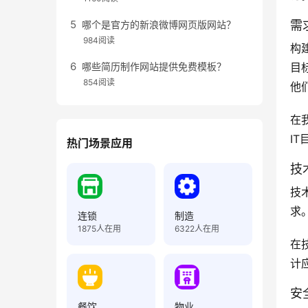
需
哪个是官方的新浪微博网页版网站？
984阅读
构
哪些简历制作网站提供免费模板？
目
854阅读
他
在
I
热门场景应用
技
技
求
连锁
制造
1875
人在用
6322
人在用
在
计
安
餐饮
物业