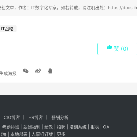
创文章，作者：IT数字化专家，如若转载，请注明出处：https://docs.ihr360.com
IT战略
赞
(0)
生成海报
CIO博客
HR博客
薪酬分析
|
考勤排班
|
薪酬福利
|
绩效
|
招聘
| 培训系统 |
报表
| OA
出海
|
本地部署
|
人事钉钉版
|
更多