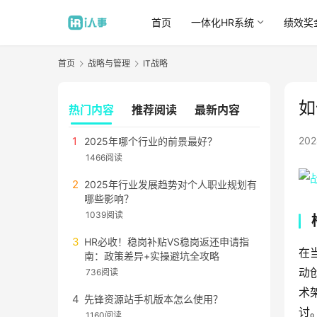
首页
一体化HR系统
绩效奖
首页
战略与管理
IT战略
如
热门内容
推荐阅读
最新内容
20
2025年哪个行业的前景最好？
1466阅读
2025年行业发展趋势对个人职业规划有
哪些影响？
1039阅读
HR必收！稳岗补贴VS稳岗返还申请指
在
南：政策差异+实操避坑全攻略
动
736阅读
术
先锋资源站手机版本怎么使用？
讨
1160阅读