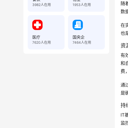
随
3982
人在用
1953
人在用
数
在
也
医疗
国央企
7620
人在用
7464
人在用
资
有
和
费
通
是
持
I
监