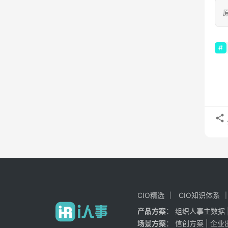
原
CIO精选
CIO知识体系
产品方案
：
组织人事主数据
场景方案
：
信创方案
|
企业