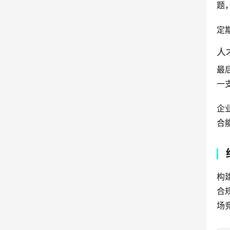
题
定
人
最
一
企
合
构
合
场