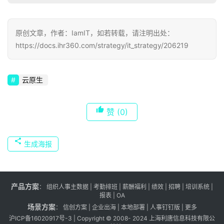
原创文章，作者：IamIT，如若转载，请注明出处：
https://docs.ihr360.com/strategy/it_strategy/206219
云原生
赞
(0)
生成海报
产品方案
：
组织人事主数据
|
考勤排班
|
薪酬福利
|
绩效
|
招聘
| 培训系统 |
报表
| OA
场景方案
：
信创方案
|
企业出海
|
本地部署
|
人事钉钉版
|
更多
沪ICP备16020917号-3
| Copyright © 2008- 2024 上海利唐信息科技有限公