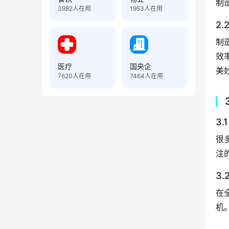
制
3982
人在用
1953
人在用
2
制
效
医疗
国央企
美
7620
人在用
7464
人在用
3
很
注
3
在
机