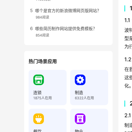
哪个是官方的新浪微博网页版网站？
984阅读
1
哪些简历制作网站提供免费模板？
波
854阅读
型
为
1
热门场景应用
在
这
化
连锁
制造
1875
人在用
6322
人在用
2
制
餐饮
物业