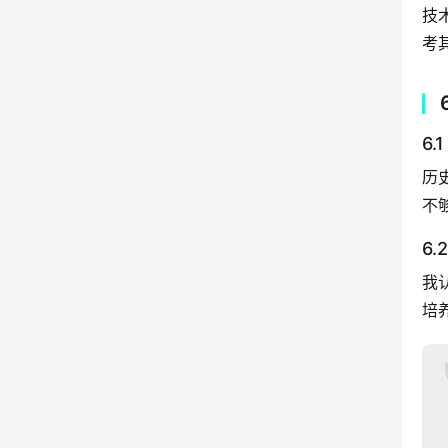
技
考
6
历
不
6
我
培