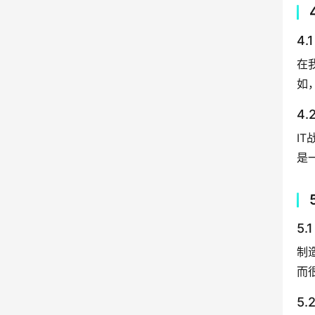
4
在
如
4
I
是
5
制
而
5