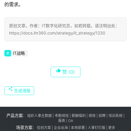
的需求。
原创文章，作者：IT数字化研究员，如若转载，请注明出处：
https://docs.ihr360.com/strategy/it_strategy/1230
IT战略
赞
(0)
生成海报
产品方案
：
组织人事主数据
|
考勤排班
|
薪酬福利
|
绩效
|
招聘
| 培训系统 |
报表
| OA
场景方案
：
信创方案
|
企业出海
|
本地部署
|
人事钉钉版
|
更多