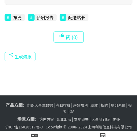
东莞
薪酬报告
配送站长
赞
(0)
生成海报
产品方案
：
组织人事主数据
|
考勤排班
|
薪酬福利
|
绩效
|
招聘
| 培训系统 |
报
表
| OA
场景方案
：
信创方案
|
企业出海
|
本地部署
|
人事钉钉版
|
更多
沪ICP备16020917号-3
| Copyright © 2008- 2024 上海利唐信息科技有限公司
网站地图